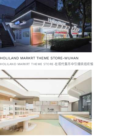
HOLILAND MARKRT THEME STORE-WUHAN
HOLILAND MARKRT THEME STORE-在现代集市中引爆烘焙欢愉