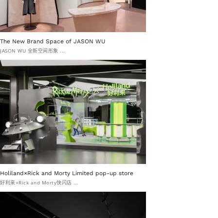
The New Brand Space of JASON WU
JASON WU 全新空间形象 ...
Holiland×Rick and Morty Limited pop-up store
好利来×Rick and Morty快闪店 ...